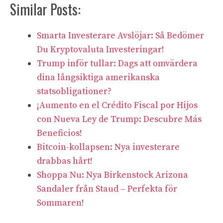
Similar Posts:
Smarta Investerare Avslöjar: Så Bedömer
Du Kryptovaluta Investeringar!
Trump inför tullar: Dags att omvärdera
dina långsiktiga amerikanska
statsobligationer?
¡Aumento en el Crédito Fiscal por Hijos
con Nueva Ley de Trump: Descubre Más
Beneficios!
Bitcoin-kollapsen: Nya investerare
drabbas hårt!
Shoppa Nu: Nya Birkenstock Arizona
Sandaler från Staud – Perfekta för
Sommaren!