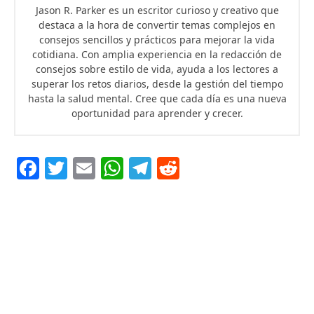
Jason R. Parker es un escritor curioso y creativo que
destaca a la hora de convertir temas complejos en
consejos sencillos y prácticos para mejorar la vida
cotidiana. Con amplia experiencia en la redacción de
consejos sobre estilo de vida, ayuda a los lectores a
superar los retos diarios, desde la gestión del tiempo
hasta la salud mental. Cree que cada día es una nueva
oportunidad para aprender y crecer.
F
T
E
W
T
R
ac
w
m
h
el
e
e
it
ai
at
eg
d
b
te
l
s
ra
di
o
r
A
m
t
o
p
k
p